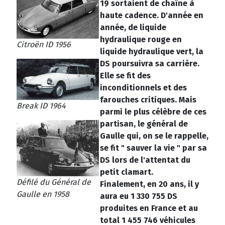
19 sortaient de chaîne à
haute cadence. D'année en
année, de liquide
hydraulique rouge en
Citroën ID 1956
liquide hydraulique vert, la
DS poursuivra sa carrière.
Elle se fit des
inconditionnels et des
farouches critiques. Mais
Break ID 1964
parmi le plus célèbre de ces
partisan, le général de
Gaulle qui, on se le rappelle,
se fit " sauver la vie " par sa
DS lors de l'attentat du
petit clamart.
Défilé du Général de
Finalement, en 20 ans, il y
Gaulle en 1958
aura eu 1 330 755 DS
produites en France et au
total 1 455 746 véhicules